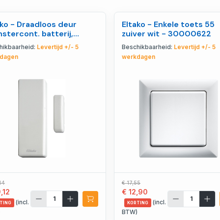
ako - Draadloos deur
Eltako - Enkele toets 55
nstercont. batterij,
zuiver wit - 30000622
ver wit - 30000423
hikbaarheid:
Levertijd +/- 5
Beschikbaarheid:
Levertijd +/- 5
dagen
werkdagen
44
€ 17,55
,12
€ 12,90
(incl.
(incl.
TING
KORTING
)
BTW)