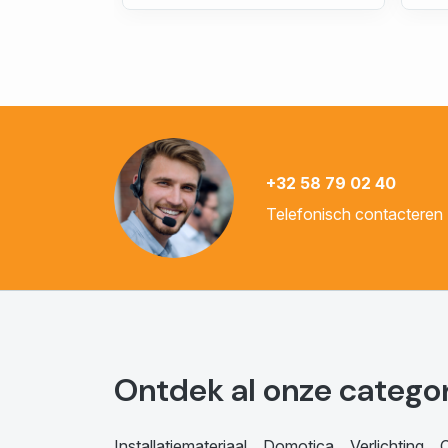
+32 58 79 02 40
Telefonisch contacteren
Ontdek al onze catego
Installatiemateriaal
Domotica
Verlichting
C