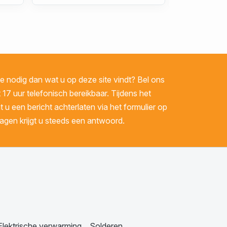
 nodig dan wat u op deze site vindt? Bel ons
 17 uur telefonisch bereikbaar. Tijdens het
u een bericht achterlaten via het formulier op
gen krijgt u steeds een antwoord.
Elektrische verwarming
Solderen