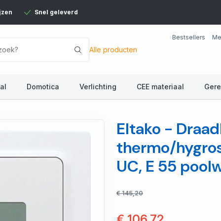
jzen
Snel geleverd
Bestsellers
Me
Alle producten
al
Domotica
Verlichting
CEE materiaal
Ger
Eltako - Draad
thermo/hygros
UC, E 55 pool
€ 145,20
€ 106,72