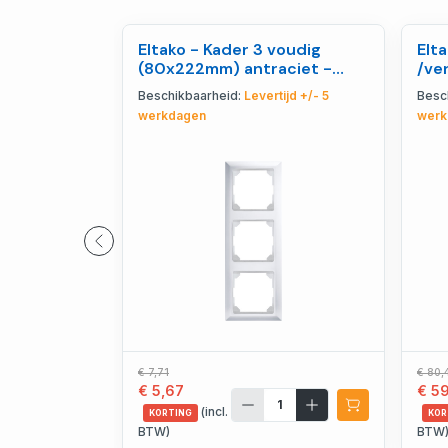
Eltako - Kader 3 voudig
Elt
(80x222mm) antraciet -
/ve
30000327
zui
Beschikbaarheid:
Levertijd +/- 5
Besc
werkdagen
werk
€ 7,71
€ 80,
€ 5,67
€ 59
(incl.
KORTING
KOR
BTW)
BTW