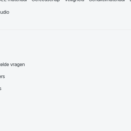
udio
telde vragen
ers
s