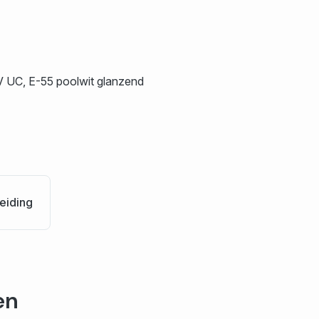
V UC, E-55 poolwit glanzend
eiding
en