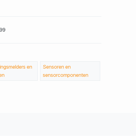
99
ngsmelders en
Sensoren en
en
sensorcomponenten