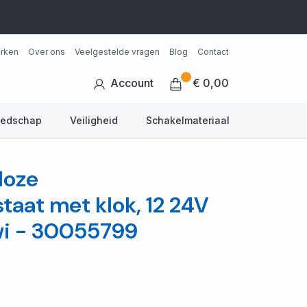
rken
Over ons
Veelgestelde vragen
Blog
Contact
Account
€ 0,00
eedschap
Veiligheid
Schakelmateriaal
loze
taat met klok, 12 24V
wi - 30055799