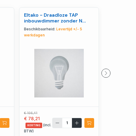
Eltako - Draadloze TAP
Eltako - R
inbouwdimmer zonder N
sensorrela
PMosfet 300W - 30100537
20000087
Beschikbaarheid:
Levertijd +/- 5
Beschikbaarhe
werkdagen
werkdagen
€ 106,41
€ 196,19
€ 78,21
€ 144,20
(incl.
(incl.
KORTING
KORTING
BTW)
BTW)