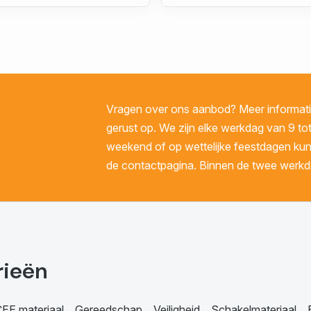
Vragen over ons aanbod? Meer informatie
gerust op. We zijn elke werkdag van 9 tot
weekend of op wettelijke feestdagen kunt 
de contactpagina. Binnen de twee werkda
rieën
EE materiaal
Gereedschap
Veiligheid
Schakelmateriaal