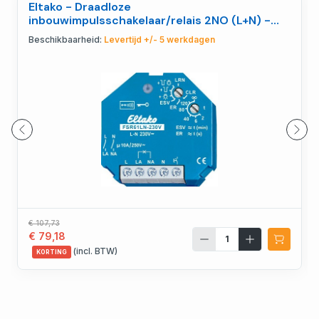
Eltako - Draadloze
inbouwimpulsschakelaar/relais 2NO (L+N) -
30200331
Beschikbaarheid:
Levertijd +/- 5 werkdagen
€ 107,73
€ 79,18
(incl. BTW)
KORTING