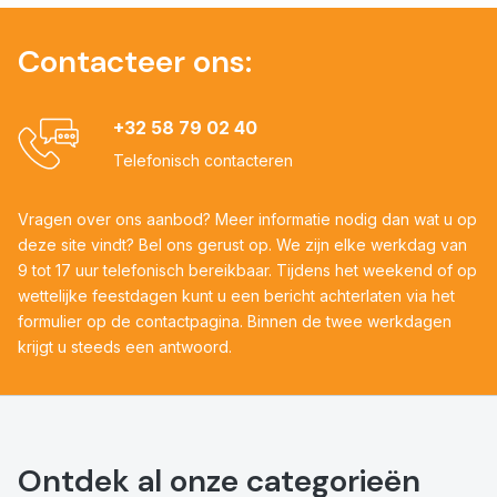
Contacteer ons:
+32 58 79 02 40
Telefonisch contacteren
Vragen over ons aanbod? Meer informatie nodig dan wat u op
deze site vindt? Bel ons gerust op. We zijn elke werkdag van
9 tot 17 uur telefonisch bereikbaar. Tijdens het weekend of op
wettelijke feestdagen kunt u een bericht achterlaten via het
formulier op de contactpagina. Binnen de twee werkdagen
krijgt u steeds een antwoord.
Ontdek al onze categorieën