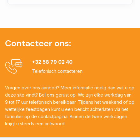
Contacteer ons:
+32 58 79 02 40
Telefonisch contacteren
Vragen over ons aanbod? Meer informatie nodig dan wat u op
deze site vindt? Bel ons gerust op. We zijn elke werkdag van
9 tot 17 uur telefonisch bereikbaar. Tijdens het weekend of op
wettelijke feestdagen kunt u een bericht achterlaten via het
formulier op de contactpagina. Binnen de twee werkdagen
krijgt u steeds een antwoord.