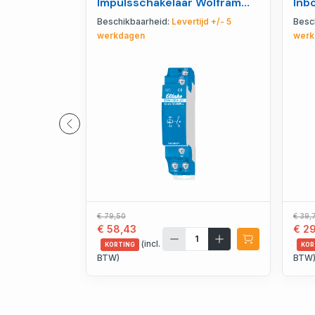
Impulsschakelaar Wolfram
Inb
voorijlend 1NO 16A -
- 9
Beschikbaarheid:
Levertijd +/- 5
Besc
21100801
werkdagen
werk
€ 79,50
€ 39,
€ 58,43
€ 2
(incl.
KORTING
KOR
BTW)
BTW