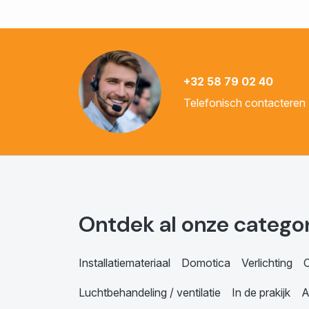
+32 58 79 02 40
Telefonisch contacteren
Ontdek al onze catego
Installatiemateriaal
Domotica
Verlichting
C
Luchtbehandeling / ventilatie
In de prakijk
A