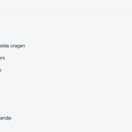
telde vragen
ers
s
andje