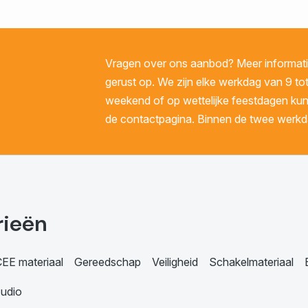
Vragen over ons aanbod? Meer informatie
gerust op. We zijn elke werkdag van 9 tot
weekend of op wettelijke feestdagen kunt 
de contactpagina. Binnen de twee werkda
rieën
EE materiaal
Gereedschap
Veiligheid
Schakelmateriaal
udio