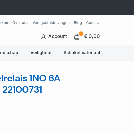
rken
Over ons
Veelgestelde vragen
Blog
Contact
Account
€ 0,00
eedschap
Veiligheid
Schakelmateriaal
lrelais 1NO 6A
- 22100731