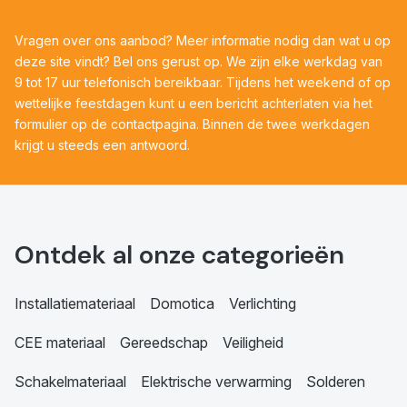
Vragen over ons aanbod? Meer informatie nodig dan wat u op
deze site vindt? Bel ons gerust op. We zijn elke werkdag van
9 tot 17 uur telefonisch bereikbaar. Tijdens het weekend of op
wettelijke feestdagen kunt u een bericht achterlaten via het
formulier op de contactpagina. Binnen de twee werkdagen
krijgt u steeds een antwoord.
Ontdek al onze categorieën
Installatiemateriaal
Domotica
Verlichting
CEE materiaal
Gereedschap
Veiligheid
Schakelmateriaal
Elektrische verwarming
Solderen