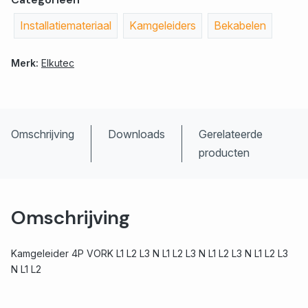
Installatiemateriaal
Kamgeleiders
Bekabelen
Merk:
Elkutec
Omschrijving
Downloads
Gerelateerde
producten
Omschrijving
Kamgeleider 4P VORK L1 L2 L3 N L1 L2 L3 N L1 L2 L3 N L1 L2 L3
N L1 L2