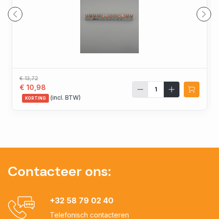
€ 13,72
€ 10,98
(incl. BTW)
KORTING
Contacteer ons:
+32 58 79 02 40
Telefonisch contacteren