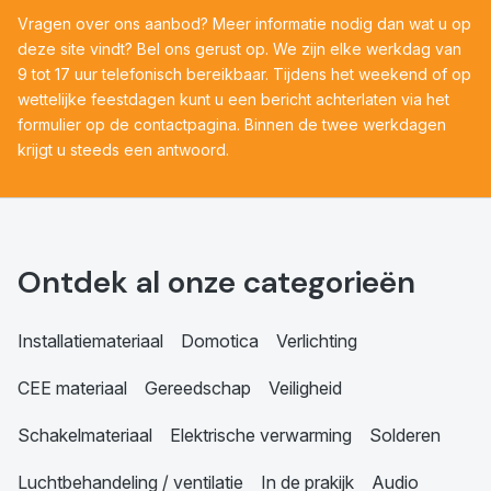
Vragen over ons aanbod? Meer informatie nodig dan wat u op
deze site vindt? Bel ons gerust op. We zijn elke werkdag van
9 tot 17 uur telefonisch bereikbaar. Tijdens het weekend of op
wettelijke feestdagen kunt u een bericht achterlaten via het
formulier op de contactpagina. Binnen de twee werkdagen
krijgt u steeds een antwoord.
Ontdek al onze categorieën
Installatiemateriaal
Domotica
Verlichting
CEE materiaal
Gereedschap
Veiligheid
Schakelmateriaal
Elektrische verwarming
Solderen
Luchtbehandeling / ventilatie
In de prakijk
Audio