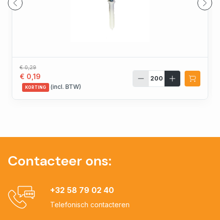
€ 0,29
€ 0,19
(incl. BTW)
KORTING
Contacteer ons:
+32 58 79 02 40
Telefonisch contacteren