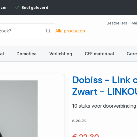
jzen
Snel geleverd
Bestsellers
Me
Alle producten
al
Domotica
Verlichting
CEE materiaal
Ger
Dobiss - Link 
Zwart - LINK
10 stuks voor doorverbindin
€ 29,72