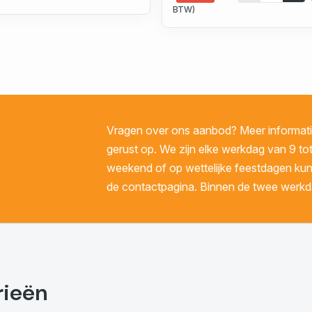
BTW)
Vragen over ons aanbod? Meer informatie
gerust op. We zijn elke werkdag van 9 tot
weekend of op wettelijke feestdagen kunt 
de contactpagina. Binnen de twee werkda
rieën