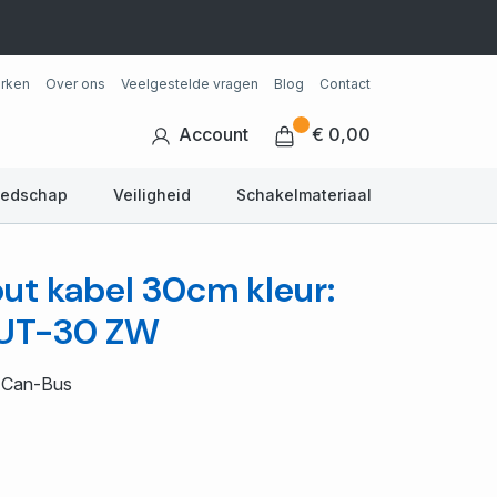
rken
Over ons
Veelgestelde vragen
Blog
Contact
Account
€ 0,00
eedschap
Veiligheid
Schakelmateriaal
out kabel 30cm kleur:
OUT-30 ZW
g Can-Bus