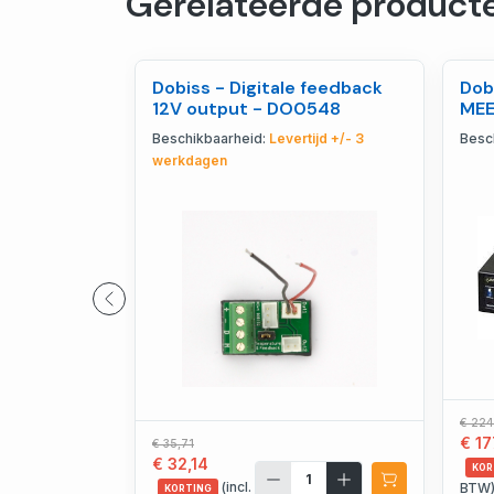
Gerelateerde product
Dobiss - Digitale feedback
Dob
12V output - DO0548
MEE
Beschikbaarheid:
Levertijd +/- 3
Besc
werkdagen
€ 224
€ 17
€ 35,71
€ 32,14
KOR
(incl.
BTW
KORTING