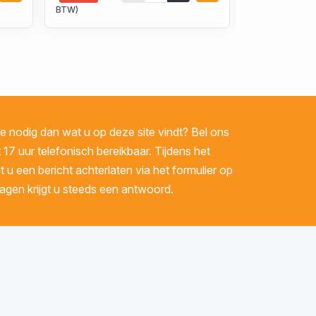
BTW)
BTW)
 nodig dan wat u op deze site vindt? Bel ons
 17 uur telefonisch bereikbaar. Tijdens het
u een bericht achterlaten via het formulier op
gen krijgt u steeds een antwoord.