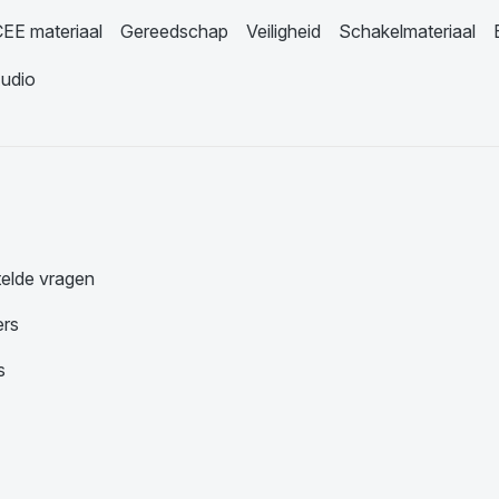
EE materiaal
Gereedschap
Veiligheid
Schakelmateriaal
udio
telde vragen
ers
s