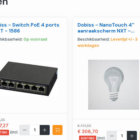
en
iss - Switch PoE 4 ports
Dobiss - NanoTouch 4''
T - 1586
aanraakscherm NXT -
DO5525/PoE
hikbaarheid:
Op voorraad
Beschikbaarheid:
Levertijd +/- 3
werkdagen
,35
7,27
€ 411,55
€ 308,70
(incl.
TING
(incl.
)
KORTING