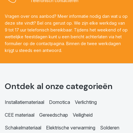
Telefonisch contacteren
Vragen over ons aanbod? Meer informatie nodig dan wat u op
deze site vindt? Bel ons gerust op. We zijn elke werkdag van
9 tot 17 uur telefonisch bereikbaar. Tijdens het weekend of op
wettelijke feestdagen kunt u een bericht achterlaten via het
formulier op de contactpagina. Binnen de twee werkdagen
krijgt u steeds een antwoord.
Ontdek al onze categorieën
Installatiemateriaal
Domotica
Verlichting
CEE materiaal
Gereedschap
Veiligheid
Schakelmateriaal
Elektrische verwarming
Solderen