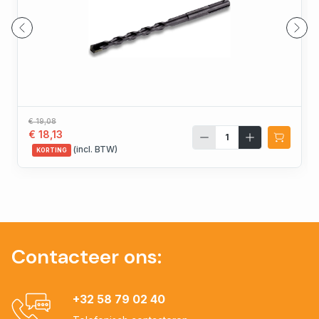
€ 19,08
€ 18,13
(incl. BTW)
KORTING
Contacteer ons:
+32 58 79 02 40