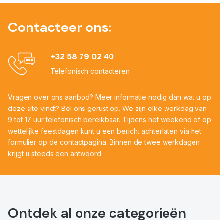
Contacteer ons:
+32 58 79 02 40
Telefonisch contacteren
Vragen over ons aanbod? Meer informatie nodig dan wat u op
deze site vindt? Bel ons gerust op. We zijn elke werkdag van
9 tot 17 uur telefonisch bereikbaar. Tijdens het weekend of op
wettelijke feestdagen kunt u een bericht achterlaten via het
formulier op de contactpagina. Binnen de twee werkdagen
krijgt u steeds een antwoord.
Ontdek al onze categorieën