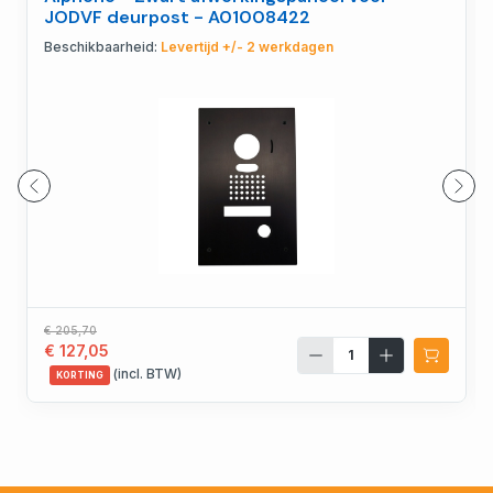
JODVF deurpost - A01008422
Beschikbaarheid:
Levertijd +/- 2 werkdagen
€ 205,70
€ 127,05
(incl. BTW)
KORTING