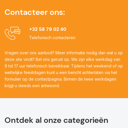
Contacteer ons:
+32 58 79 02 40
Telefonisch contacteren
Vragen over ons aanbod? Meer informatie nodig dan wat u op
deze site vindt? Bel ons gerust op. We zijn elke werkdag van
9 tot 17 uur telefonisch bereikbaar. Tijdens het weekend of op
wettelijke feestdagen kunt u een bericht achterlaten via het
formulier op de contactpagina. Binnen de twee werkdagen
krijgt u steeds een antwoord.
Ontdek al onze categorieën