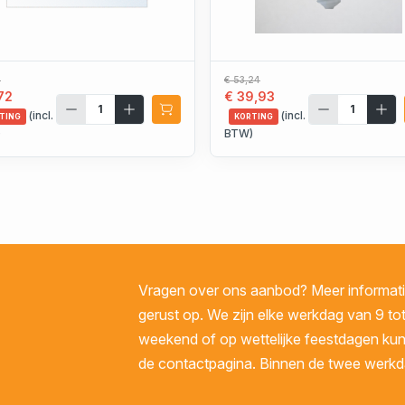
3
€ 53,24
72
€ 39,93
(incl.
(incl.
TING
KORTING
)
BTW)
Vragen over ons aanbod? Meer informatie
gerust op. We zijn elke werkdag van 9 tot
weekend of op wettelijke feestdagen kunt 
de contactpagina. Binnen de twee werkda