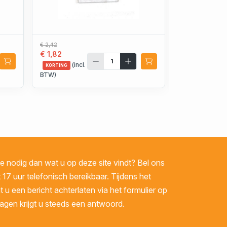
€ 2,42
€ 1.224,97
€ 1,82
€ 918,84
(incl.
(incl.
KORTING
KORTING
BTW)
BTW)
 nodig dan wat u op deze site vindt? Bel ons
 17 uur telefonisch bereikbaar. Tijdens het
u een bericht achterlaten via het formulier op
gen krijgt u steeds een antwoord.