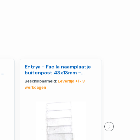
Entrya - Facila naamplaatje
Entrya - Fa
-
buitenpost 43x13mm -
K2171W/2 k
103921
- 105053
Beschikbaarheid:
Levertijd +/- 3
Beschikbaarhe
werkdagen
werkdagen