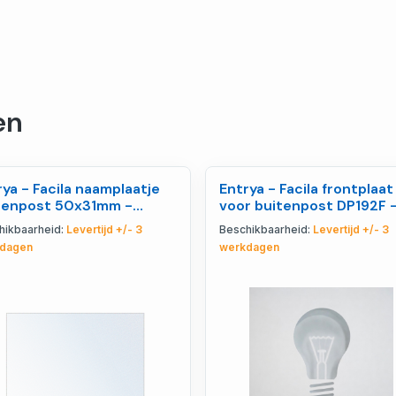
en
rya - Facila naamplaatje
Entrya - Facila frontplaat
tenpost 50x31mm -
voor buitenpost DP192F 
469
104836
hikbaarheid:
Levertijd +/- 3
Beschikbaarheid:
Levertijd +/- 3
dagen
werkdagen