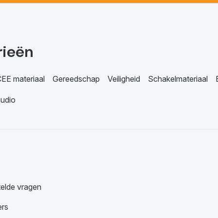
rieën
EE materiaal
Gereedschap
Veiligheid
Schakelmateriaal
udio
telde vragen
ers