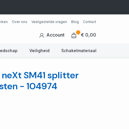
rken
Over ons
Veelgestelde vragen
Blog
Contact
Account
€ 0,00
eedschap
Veiligheid
Schakelmateriaal
a neXt SM41 splitter
sten - 104974