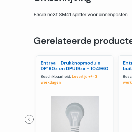
Facila neXt SM41 splitter voor binnenposten
Gerelateerde product
Entrya - Drukknopmodule
Ent
DP190x en DPU19xx - 104960
bui
104
Beschikbaarheid:
Levertijd +/- 3
Besc
werkdagen
werk