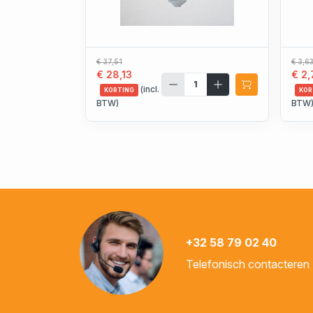
€ 37,51
€ 3,6
€ 28,13
€ 2,
(incl.
KORTING
KOR
BTW)
BTW
+32 58 79 02 40
Telefonisch contacteren