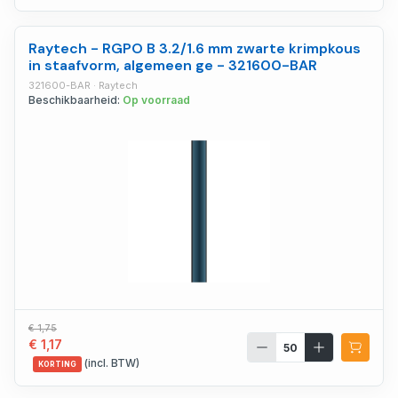
Raytech - RGPO B 3.2/1.6 mm zwarte krimpkous
in staafvorm, algemeen ge - 321600-BAR
321600-BAR · Raytech
Beschikbaarheid:
Op voorraad
€ 1,75
€ 1,17
(incl. BTW)
KORTING