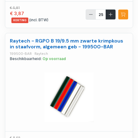
€ 5,81
€ 3,87
(incl. BTW)
KORTING
Raytech - RGPO B 19/9.5 mm zwarte krimpkous
in staafvorm, algemeen geb - 199500-BAR
199500-BAR · Raytech
Beschikbaarheid:
Op voorraad
€ 8,69