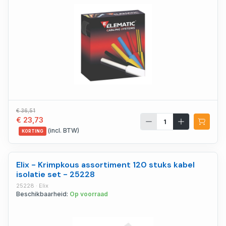
€ 36,51
€ 23,73
(incl. BTW)
KORTING
Elix - Krimpkous assortiment 120 stuks kabel
isolatie set - 25228
25228 · Elix
Beschikbaarheid:
Op voorraad