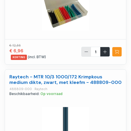
€ 12,66
€ 6,96
(incl. BTW)
KORTING
Raytech - MTR 10/3 1000/172 Krimpkous
medium dikte, zwart, met kleefm - 488809-000
488809-000 · Raytech
Beschikbaarheid:
Op voorraad