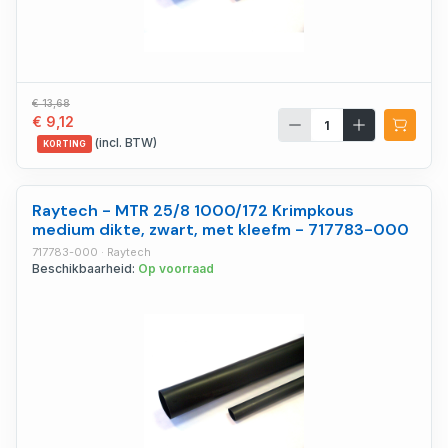
€ 13,68
€ 9,12
(incl. BTW)
KORTING
Raytech - MTR 25/8 1000/172 Krimpkous
medium dikte, zwart, met kleefm - 717783-000
717783-000 · Raytech
Beschikbaarheid:
Op voorraad