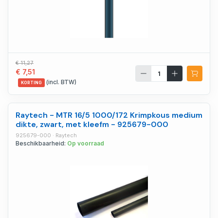
€ 11,27
€ 7,51
(incl. BTW)
KORTING
Raytech - MTR 16/5 1000/172 Krimpkous medium
dikte, zwart, met kleefm - 925679-000
925679-000 · Raytech
Beschikbaarheid:
Op voorraad