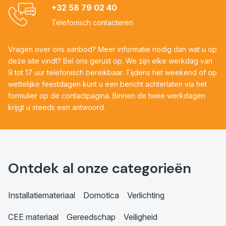
+32 58 79 02 40
Telefonisch contacteren
Vragen over ons aanbod? Meer informatie nodig dan wat u op
deze site vindt? Bel ons gerust op. We zijn elke werkdag van
9 tot 17 uur telefonisch bereikbaar. Tijdens het weekend of op
wettelijke feestdagen kunt u een bericht achterlaten via het
formulier op de contactpagina. Binnen de twee werkdagen
krijgt u steeds een antwoord.
Ontdek al onze categorieën
Installatiemateriaal
Domotica
Verlichting
CEE materiaal
Gereedschap
Veiligheid