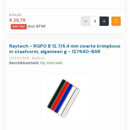
€ 44,70
€ 29,79
(incl. BTW)
KORTING
Raytech - RGPO B 12.7/6.4 mm zwarte krimpkous
in staafvorm, algemeen g - 127640-BAR
127640-BAR · Raytech
Beschikbaarheid:
Op voorraad