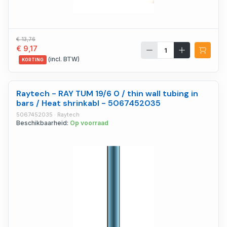
€ 13,76
€ 9,17
(incl. BTW)
KORTING
Raytech - RAY TUM 19/6 0 / thin wall tubing in
bars / Heat shrinkabl - 5067452035
5067452035 · Raytech
Beschikbaarheid:
Op voorraad