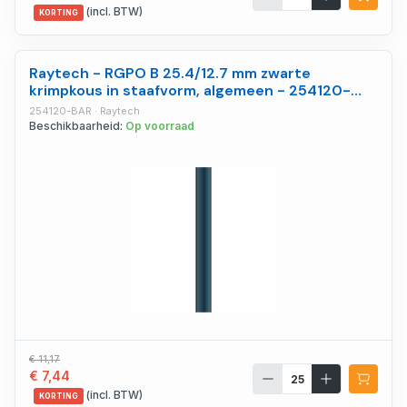
(incl. BTW)
KORTING
Raytech - RGPO B 25.4/12.7 mm zwarte
krimpkous in staafvorm, algemeen - 254120-
BAR
254120-BAR · Raytech
Beschikbaarheid:
Op voorraad
€ 11,17
€ 7,44
(incl. BTW)
KORTING