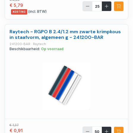
€ 5,79
(incl. BTW)
KORTING
Raytech - RGPO B 2.4/1.2 mm zwarte krimpkous
in staafvorm, algemeen g - 241200-BAR
241200-BAR · Raytech
Beschikbaarheid:
Op voorraad
€ 1,37
€ 0,91