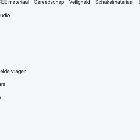
EE materiaal
Gereedschap
Veiligheid
Schakelmateriaal
udio
telde vragen
ers
s