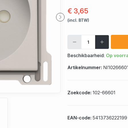
€ 3,65
(incl. BTW)
Beschikbaarheid:
Op voorr
Artikelnummer:
NI1026660
Zoekcode:
102-66601
EAN-code:
5413736222199