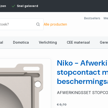
jzen
Snel geleverd
Bestsellers
Me
Alle producten
al
Domotica
Verlichting
CEE materiaal
Ger
Niko - Afwerki
stopcontact m
beschermings
AFWERKINGSSET STOPCO
€ 5,70