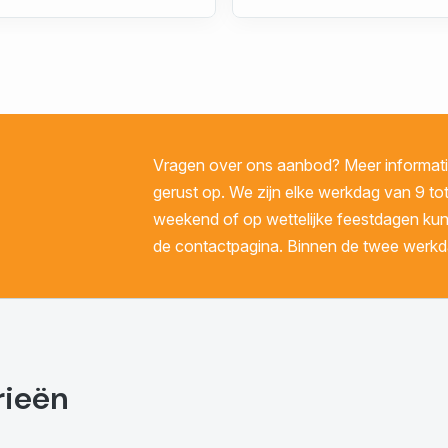
Vragen over ons aanbod? Meer informatie
gerust op. We zijn elke werkdag van 9 tot
weekend of op wettelijke feestdagen kunt 
de contactpagina. Binnen de twee werkda
rieën