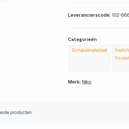
Leverancierscode:
102-66
Categorieën
Schakelmateriaal
Switch
Socke
Merk:
Niko
eerde producten