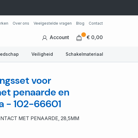
rken
Over ons
Veelgestelde vragen
Blog
Contact
Account
€ 0,00
eedschap
Veiligheid
Schakelmateriaal
ngsset voor
et penaarde en
a - 102-66601
NTACT MET PENAARDE, 28,5MM