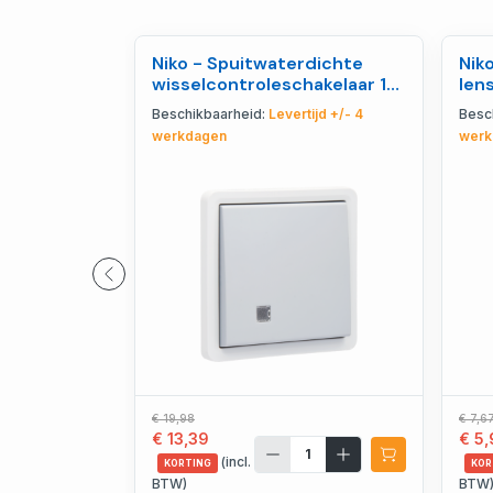
Niko - Spuitwaterdichte
Nik
wisselcontroleschakelaar 10
len
AX/250 Vac met - 700-
ele
Beschikbaarheid:
Levertijd +/- 4
Besc
37600
werkdagen
werk
€ 19,98
€ 7,6
€ 13,39
€ 5,
(incl.
KORTING
KOR
BTW)
BTW