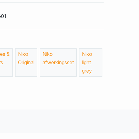
601
es &
Niko
Niko
Niko
ts
Original
afwerkingsset
light
grey