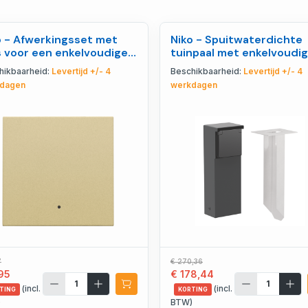
o - Afwerkingsset met
Niko - Spuitwaterdichte
s voor een enkelvoudige
tuinpaal met enkelvoudig
ktronische s - 221-32002
stopcontact, penaa - 76
hikbaarheid:
Levertijd +/- 4
Beschikbaarheid:
Levertijd +/- 4
36615
dagen
werkdagen
7
€ 270,36
95
€ 178,44
(incl.
(incl.
TING
KORTING
)
BTW)