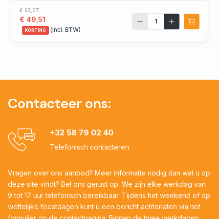
€ 63,07
€ 49,51
(incl. BTW)
KORTING
Contacteer ons:
+32 58 79 02 40
Telefonisch contacteren
Vragen over ons aanbod? Meer informatie nodig dan wat u op
deze site vindt? Bel ons gerust op. We zijn elke werkdag van
9 tot 17 uur telefonisch bereikbaar. Tijdens het weekend of op
wettelijke feestdagen kunt u een bericht achterlaten via het
formulier op de contactpagina. Binnen de twee werkdagen