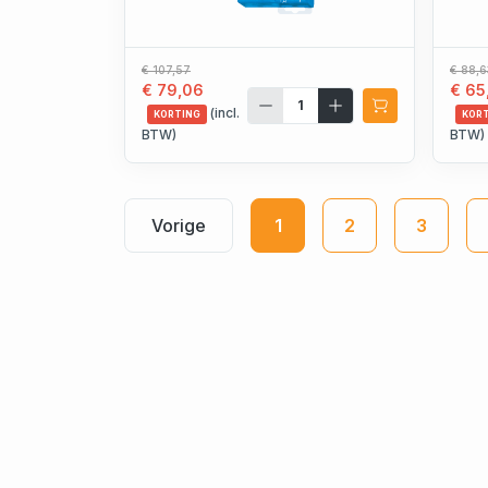
€ 107,57
€ 88,6
€ 79,06
€ 65
(incl.
KORTING
KOR
BTW)
BTW)
Vorige
1
2
3