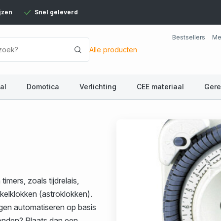
jzen
Snel geleverd
Bestsellers
Me
Alle producten
al
Domotica
Verlichting
CEE materiaal
Ger
mers, zoals tijdrelais,
elklokken (astroklokken).
ngen automatiseren op basis
evonden? Plaats dan een