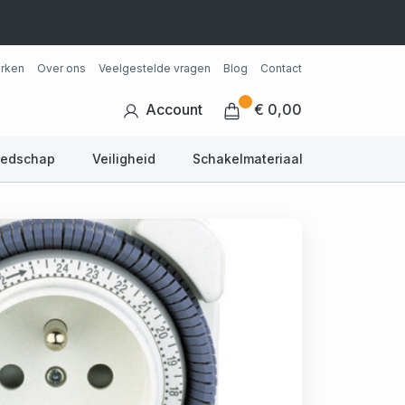
rken
Over ons
Veelgestelde vragen
Blog
Contact
Account
€ 0,00
eedschap
Veiligheid
Schakelmateriaal