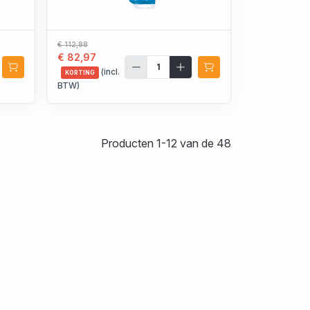
€ 112,88
€ 82,97
(incl.
KORTING
BTW)
Producten 1-12 van de 48