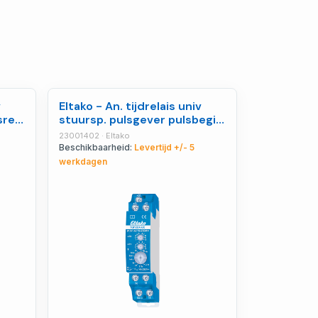
v
Eltako - An. tijdrelais univ
rel.
stuursp. pulsgever pulsbegin
- 23001402
23001402 · Eltako
Beschikbaarheid:
Levertijd +/- 5
werkdagen