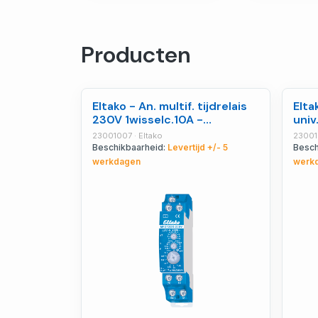
Producten
Eltako - An. multif. tijdrelais
Elta
230V 1wisselc.10A -
univ
23001007
230
23001007 · Eltako
23001
Beschikbaarheid:
Levertijd +/- 5
Besch
werkdagen
werk