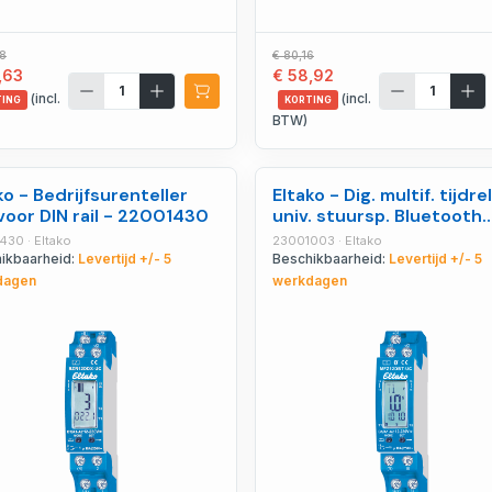
58
€ 80,16
,63
€ 58,92
(incl.
(incl.
TING
KORTING
BTW)
ko - Bedrijfsurenteller
Eltako - Dig. multif. tijdre
oor DIN rail - 22001430
univ. stuursp. Bluetooth
1wisselc.10 - 23001003
430 · Eltako
23001003 · Eltako
ikbaarheid:
Levertijd +/- 5
Beschikbaarheid:
Levertijd +/- 5
dagen
werkdagen