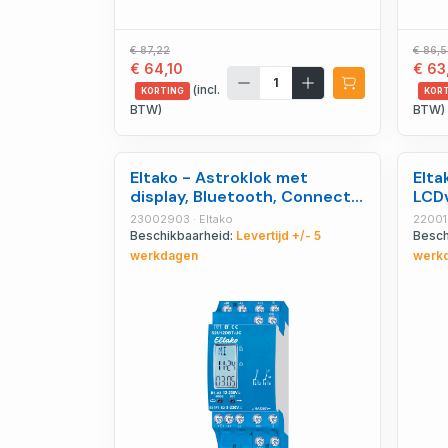
€ 87,22
€ 86,
€ 64,10
€ 63
(incl.
KORTING
KOR
BTW)
BTW)
Eltako - Astroklok met
Elta
display, Bluetooth, Connect
LCDv
app 2kan. 1 - 23002903
23002903 · Eltako
22001
Beschikbaarheid:
Levertijd +/- 5
Besch
werkdagen
werk