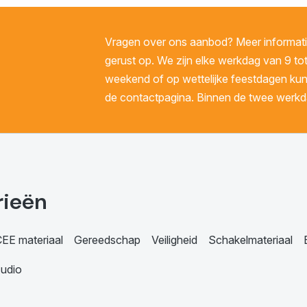
Vragen over ons aanbod? Meer informatie
gerust op. We zijn elke werkdag van 9 tot
weekend of op wettelijke feestdagen kunt 
de contactpagina. Binnen de twee werkda
rieën
EE materiaal
Gereedschap
Veiligheid
Schakelmateriaal
udio