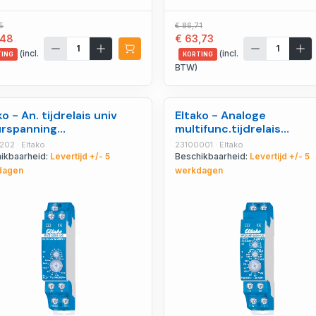
5
€ 86,71
,48
€ 63,73
(incl.
(incl.
TING
KORTING
BTW)
ko - An. tijdrelais univ
Eltako - Analoge
urspanning
multifunc.tijdrelais
lvertraging - 23001202
univ.stuursp. 1NO 16A -
02 · Eltako
23100001 · Eltako
23100001
ikbaarheid:
Levertijd +/- 5
Beschikbaarheid:
Levertijd +/- 5
dagen
werkdagen