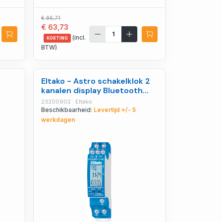
€ 86,71
€ 63,73
(incl.
KORTING
BTW)
Eltako - Astro schakelklok 2
kanalen display Bluetooth
connect - 23200902
23200902 · Eltako
Beschikbaarheid:
Levertijd +/- 5
werkdagen