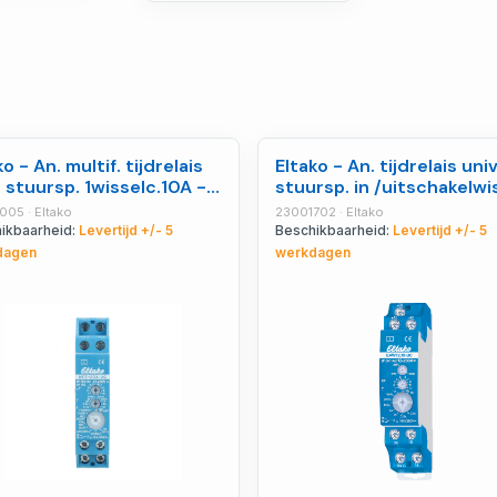
ko - An. multif. tijdrelais
Eltako - An. tijdrelais uni
. stuursp. 1wisselc.10A -
stuursp. in /uitschakelwis
01005
- 23001702
005 · Eltako
23001702 · Eltako
ikbaarheid:
Levertijd +/- 5
Beschikbaarheid:
Levertijd +/- 5
dagen
werkdagen