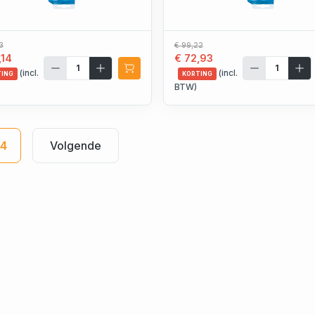
3
€ 99,22
,14
€ 72,93
(incl.
(incl.
TING
KORTING
BTW)
4
Volgende