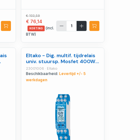
€ 103,59
€ 76,14
(incl.
KORTING
BTW)
lais
Eltako - Dig. multif. tijdrelais
univ. stuursp. Mosfet 400W -
23001006
23001006 · Eltako
Beschikbaarheid:
Levertijd +/- 5
werkdagen