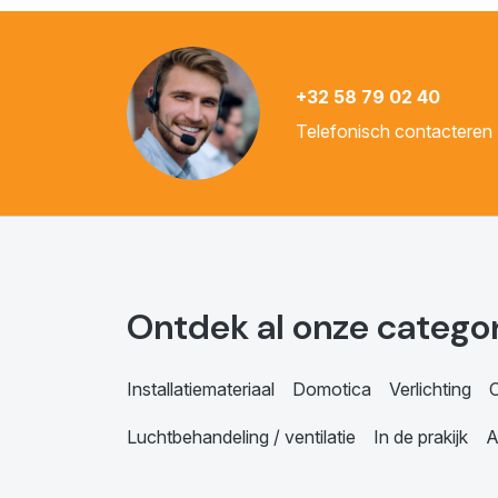
+32 58 79 02 40
Telefonisch contacteren
Ontdek al onze catego
Installatiemateriaal
Domotica
Verlichting
C
Luchtbehandeling / ventilatie
In de prakijk
A