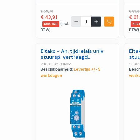
€ 59,74
€ 83,6
€ 43,91
€ 61
(incl.
KORTING
KOR
BTW)
BTW)
Eltako - An. tijdrelais univ
Elta
stuursp. vertraagd
stu
opkomend - 23001302
afva
23001302 · Eltako
230012
Beschikbaarheid:
Levertijd +/- 5
Besch
werkdagen
werk